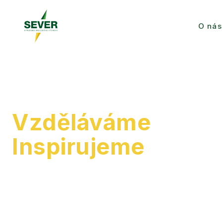
O nás
Vzděláváme
o přír
Inspirujeme
k udrž
Jsme experti na klimatické vzdělávání i místně
pedagogům a veřejnosti objevovat svět ekologie 
vzdělávacích programů, workshopů a projektů.