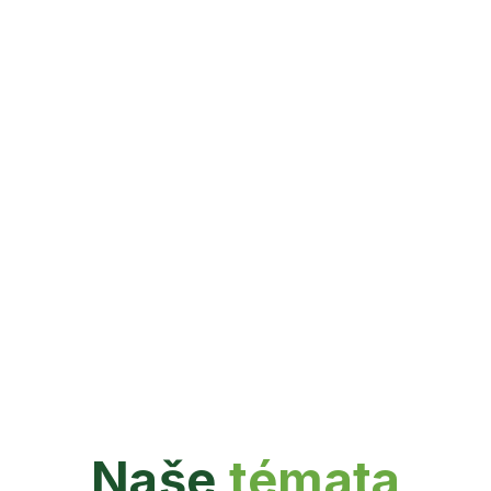
Naše
témata