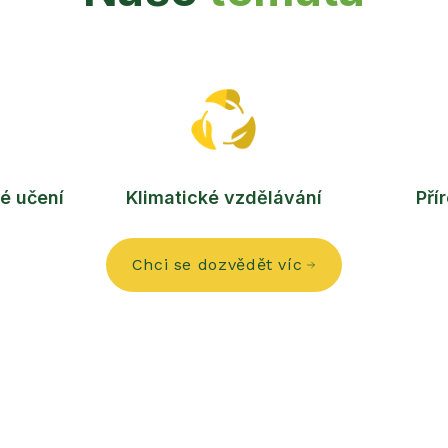
é učení
Klimatické vzdělávání
Pří
Chci se dozvědět víc