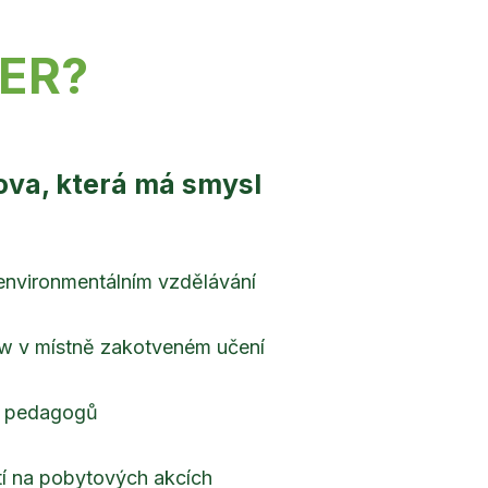
ER?
ova, která má smysl
 environmentálním vzdělávání
w v místně zakotveném učení
h pedagogů
tí na pobytových akcích