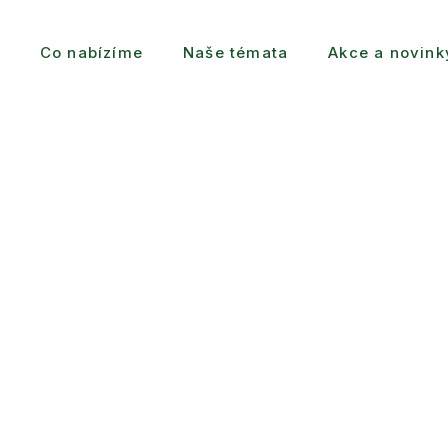
Co nabízíme
Naše témata
Akce a novink
odě.
itelnému životu.
 zakotvené učení. Pomáháme školám,
a udržitelnosti prostřednictvím