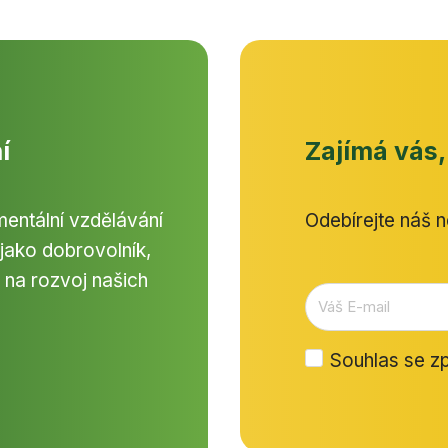
í
Zajímá vás,
entální vzdělávání
Odebírejte náš n
 jako dobrovolník,
 na rozvoj našich
Souhlas se
zp