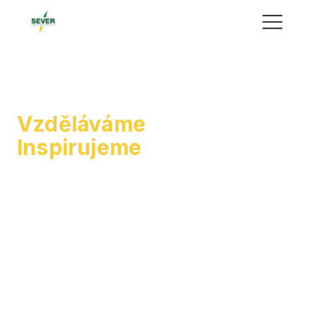
Menu
Vzděláváme
o přírodě.
Inspirujeme
k
udržitelnému životu.
Jsme experti na klimatické vzdělávání i místně
zakotvené učení. Pomáháme školám, pedagogům a
veřejnosti objevovat svět ekologie a udržitelnosti
prostřednictvím vzdělávacích programů, workshopů
a projektů.