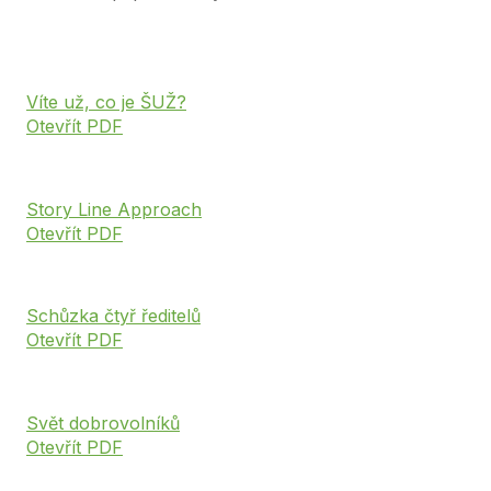
Víte už, co je ŠUŽ?
Otevřít PDF
Story Line Approach
Otevřít PDF
Schůzka čtyř ředitelů
Otevřít PDF
Svět dobrovolníků
Otevřít PDF