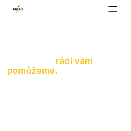
Menu
Pište o smysluplných
změnách –
rádi vám
pomůžeme.
Máte chuť napsat o ekologii, změnách, co dávají
smysl, nebo prostě jen potřebujete vědět, co zrovna
chystáme? Ozvěte se nám – jsme tu pro vás.