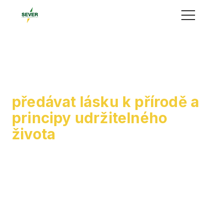
Menu
Pro všechny, kteří chtějí
předávat lásku k přírodě a
principy udržitelného
života
Nabízíme akreditované kurzy, semináře či
konzultace, na které můžete čerpat šablony.
Pomůžeme vám růst profesně i osobně.