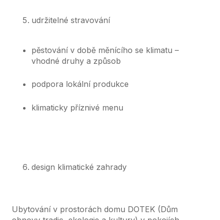
udržitelné stravování
pěstování v době měnícího se klimatu –
vhodné druhy a způsob
podpora lokální produkce
klimaticky příznivé menu
design klimatické zahrady
Ubytování
v prostorách domu DOTEK (Dům
obnovy tradic, ekologie a kultury) v pokojích