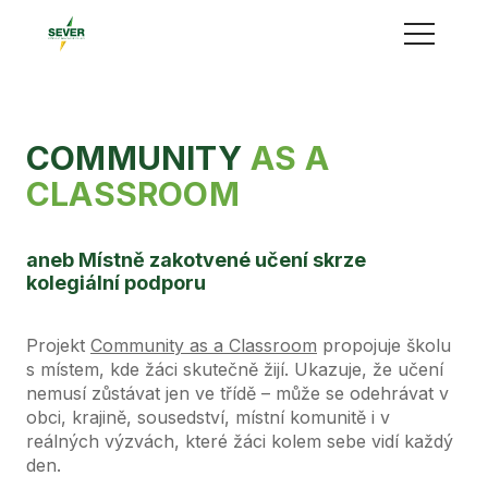
Menu
COMMUNITY
AS A
CLASSROOM
aneb Místně zakotvené učení skrze
kolegiální podporu
Projekt
Community as a Classroom
propojuje školu
s místem, kde žáci skutečně žijí. Ukazuje, že učení
nemusí zůstávat jen ve třídě – může se odehrávat v
obci, krajině, sousedství, místní komunitě i v
reálných výzvách, které žáci kolem sebe vidí každý
den.