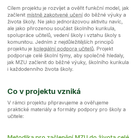
Cílem projektu je rozvíjet a ověřit funkční model, jak
začlenit
místně zakotvené učení
do běžné výuky a
života školy. Ne jako jednorázovou aktivitu navíc,
ale jako přirozenou součást školního kurikula,
spolupráce učitelů, vedení školy i vztahu školy s
komunitou. Jedním z nejdůležitějších principů
projektu je
kolegiální podpora učitelů
. Projekt
podporuje celé školní týmy, aby společně hledaly,
jak MZU začlenit do běžné výuky, školního kurikula
i každodenního života školy.
Co v projektu vzniká
V rámci projektu připravujeme a ověřujeme
praktické materiály a formáty podpory pro školy a
učitele:
Metodika pro začlenění MZU do života celé