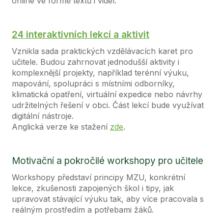
online ve formě textů i videí.
24 interaktivních lekcí a aktivit
Vznikla sada praktických vzdělávacích karet pro
učitele. Budou zahrnovat jednodušší aktivity i
komplexnější projekty, například terénní výuku,
mapování, spolupráci s místními odborníky,
klimatická opatření, virtuální expedice nebo návrhy
udržitelných řešení v obci. Část lekcí bude využívat
digitální nástroje.
Anglická verze ke stažení
zde
.
Motivační a pokročilé workshopy pro učitele
Workshopy představí principy MZU, konkrétní
lekce, zkušenosti zapojených škol i tipy, jak
upravovat stávající výuku tak, aby více pracovala s
reálným prostředím a potřebami žáků.